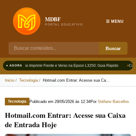
MDBF
☰ MENU
PORTAL EDUCATIVO
Buscar
Como Imprimir Frente e Verso na Epson L3250: Guia Rápido
Como
● AGORA
Inicio
Tecnologia
Hotmail.com Entrar: Acesse sua Ca...
Publicado em
29/05/2026 às 12:34
Por
Stéfano Barcellos
Tecnologia
Hotmail.com Entrar: Acesse sua Caixa
de Entrada Hoje