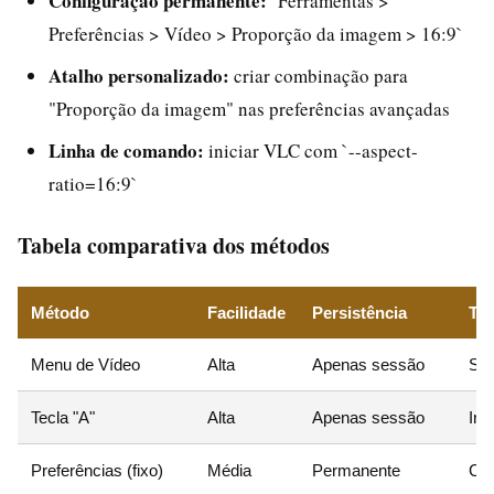
Configuração permanente:
`Ferramentas >
Preferências > Vídeo > Proporção da imagem > 16:9`
Atalho personalizado:
criar combinação para
"Proporção da imagem" nas preferências avançadas
Linha de comando:
iniciar VLC com `--aspect-
ratio=16:9`
Tabela comparativa dos métodos
Método
Facilidade
Persistência
Te
Menu de Vídeo
Alta
Apenas sessão
Se
Tecla "A"
Alta
Apenas sessão
Ins
Preferências (fixo)
Média
Permanente
Con