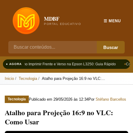
MDBF
☰ MENU
PORTAL EDUCATIVO
Buscar
Como Imprimir Frente e Verso na Epson L3250: Guia Rápido
Como
● AGORA
Inicio
Tecnologia
Atalho para Projeção 16:9 no VLC:...
Publicado em
29/05/2026 às 12:34
Por
Stéfano Barcellos
Tecnologia
Atalho para Projeção 16:9 no VLC:
Como Usar