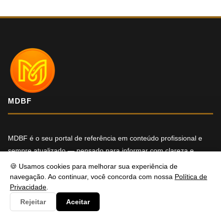
MDBF
MDBF é o seu portal de referência em conteúdo profissional e
sempre atualizado — pensado para informar com clareza e
oferecer soluções reais para os seus desafios. Tem alguma
🍪 Usamos cookies para melhorar sua experiência de
dúvida ou precisa de ajuda? Entre em contato, será um prazer
navegação. Ao continuar, você concorda com nossa
Política de
Privacidade
.
atendê-lo.
Rejeitar
Aceitar
f
X
in
YT