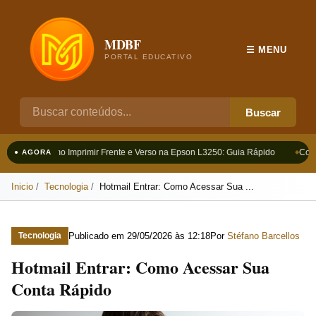
MDBF
☰ MENU
PORTAL EDUCATIVO
Buscar
Como Imprimir Frente e Verso na Epson L3250: Guia Rápido
Como
● AGORA
Inicio
Tecnologia
Hotmail Entrar: Como Acessar Sua ...
Publicado em
29/05/2026 às 12:18
Por
Stéfano Barcellos
Tecnologia
Hotmail Entrar: Como Acessar Sua
Conta Rápido