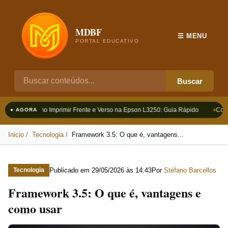
MDBF
☰ MENU
PORTAL EDUCATIVO
Buscar
Como Imprimir Frente e Verso na Epson L3250: Guia Rápido
Como
● AGORA
Inicio
Tecnologia
Framework 3.5: O que é, vantagens...
Publicado em
29/05/2026 às 14:43
Por
Stéfano Barcellos
Tecnologia
Framework 3.5: O que é, vantagens e
como usar