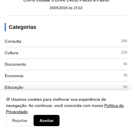
29/05/2026 às 15:02
Categorias
Consulta
284
Cultura
228
Documento
56
Economia
78
Educação
50
Esporte
3
🍪 Usamos cookies para melhorar sua experiência de
navegação. Ao continuar, você concorda com nossa
Política de
Eventos
3
Privacidade
.
Rejeitar
Aceitar
Governo
31