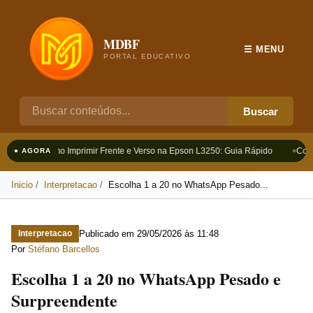
MDBF
☰ MENU
PORTAL EDUCATIVO
Buscar
Como Imprimir Frente e Verso na Epson L3250: Guia Rápido
Como
● AGORA
Inicio
Interpretacao
Escolha 1 a 20 no WhatsApp Pesado...
Publicado em
29/05/2026 às 11:48
Interpretacao
Por
Stéfano Barcellos
Escolha 1 a 20 no WhatsApp Pesado e
Surpreendente