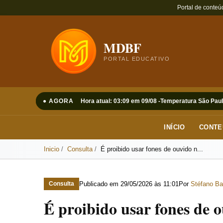
Portal de conteú
MDBF
PORTAL EDUCATIVO
● AGORA
Hora atual: 03:09 em 09/08 -
Temperatura São Paul
INÍCIO
CONTE
Inicio
Consulta
É proibido usar fones de ouvido n...
Publicado em
29/05/2026 às 11:01
Por
Stéfano Ba
Consulta
É proibido usar fones de 