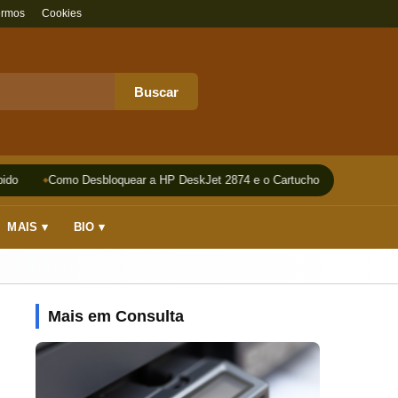
ermos
Cookies
Buscar
do
Como Desbloquear a HP DeskJet 2874 e o Cartucho
Impressora
MAIS ▾
BIO ▾
Mais em Consulta