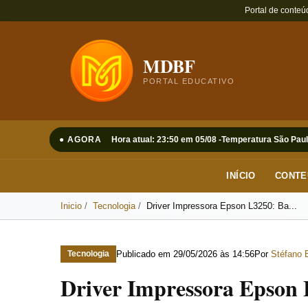
Portal de conteú
MDBF
PORTAL EDUCATIVO
● AGORA
Hora atual: 23:50 em 05/08 -
Temperatura São Paul
INÍCIO
CONTE
Inicio
Tecnologia
Driver Impressora Epson L3250: Ba...
Publicado em
29/05/2026 às 14:56
Por
Stéfano 
Tecnologia
Driver Impressora Epson L