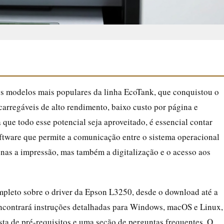
s modelos mais populares da linha EcoTank, que conquistou o
ecarregáveis de alto rendimento, baixo custo por página e
 que todo esse potencial seja aproveitado, é essencial contar
software que permite a comunicação entre o sistema operacional
nas a impressão, mas também a digitalização e o acesso aos
ompleto sobre o driver da Epson L3250, desde o download até a
ncontrará instruções detalhadas para Windows, macOS e Linux,
sta de pré-requisitos e uma seção de perguntas frequentes. O