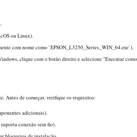
.
acOS ou Linux).
ralmente com nome como `EPSON_L3250_Series_WIN_64.exe`).
indows, clique com o botão direito e selecione "Executar com
. Antes de começar, verifique os requisitos:
ponentes adicionais).
suporta conexão sem fio).
ar bloqueios de instalação.