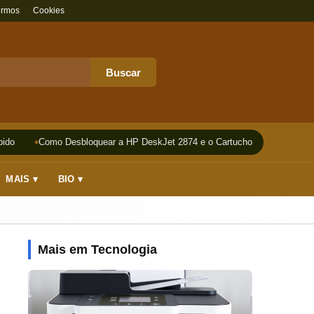
ermos
Cookies
Buscar
do
Como Desbloquear a HP DeskJet 2874 e o Cartucho
Impressora
MAIS ▾
BIO ▾
Mais em Tecnologia