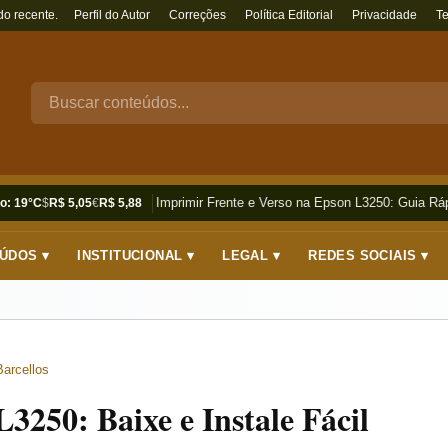
do recente.
Perfil do Autor
Correções
Política Editorial
Privacidade
T
Como Imprimir Frente e Verso na Epson L3250: Guia Rápi
o: 19°C
$
R$ 5,05
€
R$ 5,88
ÚDOS ▾
INSTITUCIONAL ▾
LEGAL ▾
REDES SOCIAIS ▾
Barcellos
3250: Baixe e Instale Fácil