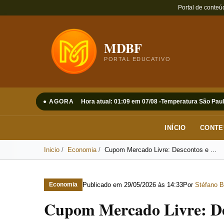
Portal de conteú
MDBF
PORTAL EDUCATIVO
● AGORA
Hora atual: 01:09 em 07/08 -
Temperatura São Paul
INÍCIO
CONTE
Inicio
Economia
Cupom Mercado Livre: Descontos e ...
Publicado em
29/05/2026 às 14:33
Por
Stéfano B
Economia
Cupom Mercado Livre: Des