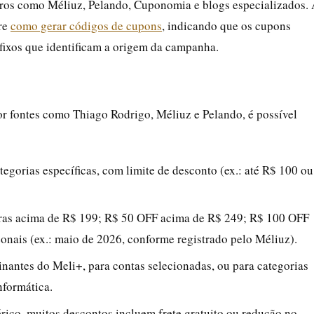
iros como Méliuz, Pelando, Cuponomia e blogs especializados.
bre
como gerar códigos de cupons
, indicando que os cupons
efixos que identificam a origem da campanha.
r fontes como Thiago Rodrigo, Méliuz e Pelando, é possível
gorias específicas, com limite de desconto (ex.: até R$ 100 ou
s acima de R$ 199; R$ 50 OFF acima de R$ 249; R$ 100 OFF
nais (ex.: maio de 2026, conforme registrado pelo Méliuz).
inantes do Meli+, para contas selecionadas, ou para categorias
nformática.
co, muitos descontos incluem frete gratuito ou redução no