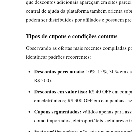
que descontos adicionais apareçam em sites parce
central de ajuda da plataforma também orienta so
podem ser distribuídos por afiliados e possuem pr
Tipos de cupons e condições comuns
Observando as ofertas mais recentes compiladas po
identificar padrões recorrentes:
Descontos percentuais:
10%, 15%, 30% em cate
R$ 300).
Descontos em valor fixo:
R$ 40 OFF em compra
em eletrônicos; R$ 300 OFF em campanhas sazo
Cupons segmentados:
válidos apenas para ass
como importados, eletroportáteis, celulares e i
Frete grátis:
embora não seja um cupom numéri