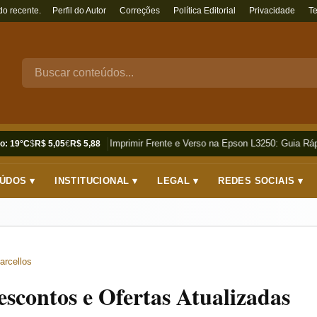
do recente.
Perfil do Autor
Correções
Política Editorial
Privacidade
T
Como Imprimir Frente e Verso na Epson L3250: Guia Rápi
o: 19°C
$
R$ 5,05
€
R$ 5,88
ÚDOS ▾
INSTITUCIONAL ▾
LEGAL ▾
REDES SOCIAIS ▾
arcellos
contos e Ofertas Atualizadas