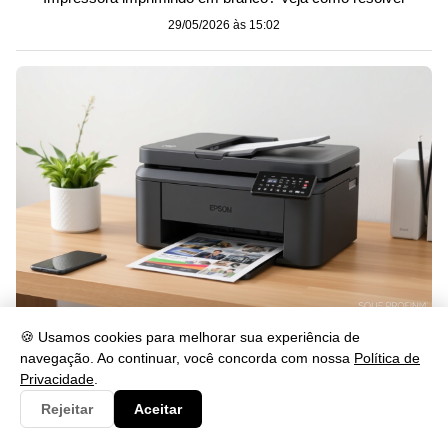
29/05/2026 às 15:02
Como Instalar o Drive L4260 Passo a Passo
🍪 Usamos cookies para melhorar sua experiência de
navegação. Ao continuar, você concorda com nossa
Política de
29/05/2026 às 15:02
Privacidade
.
Rejeitar
Aceitar
Categorias