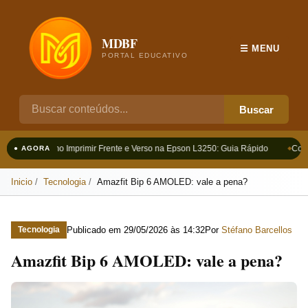
MDBF
☰ MENU
PORTAL EDUCATIVO
Buscar
Como Imprimir Frente e Verso na Epson L3250: Guia Rápido
Como
● AGORA
Inicio
Tecnologia
Amazfit Bip 6 AMOLED: vale a pena?
Publicado em
29/05/2026 às 14:32
Por
Stéfano Barcellos
Tecnologia
Amazfit Bip 6 AMOLED: vale a pena?