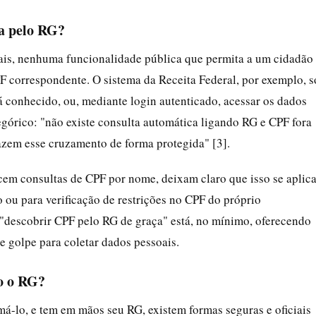
oa pelo RG?
ciais, nenhuma funcionalidade pública que permita a um cidadão
 correspondente. O sistema da Receita Federal, por exemplo, s
á conhecido, ou, mediante login autenticado, acessar os dados
tegórico: "não existe consulta automática ligando RG e CPF fora
fazem esse cruzamento de forma protegida" [3].
m consultas de CPF por nome, deixam claro que isso se aplic
 ou para verificação de restrições no CPF do próprio
a "descobrir CPF pelo RG de graça" está, no mínimo, oferecendo
e golpe para coletar dados pessoais.
o o RG?
á-lo, e tem em mãos seu RG, existem formas seguras e oficiais