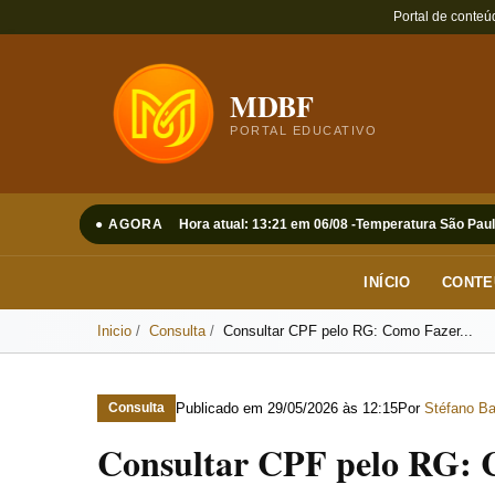
Portal de conteú
MDBF
PORTAL EDUCATIVO
● AGORA
Hora atual: 13:21 em 06/08 -
Temperatura São Paul
INÍCIO
CONTE
Inicio
Consulta
Consultar CPF pelo RG: Como Fazer...
Publicado em
29/05/2026 às 12:15
Por
Stéfano Ba
Consulta
Consultar CPF pelo RG: 