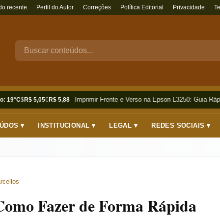
do recente.
Perfil do Autor
Correções
Política Editorial
Privacidade
T
Como Imprimir Frente e Verso na Epson L3250: Guia Rápid
o: 19°C
$
R$ 5,05
€
R$ 5,88
ÚDOS ▾
INSTITUCIONAL ▾
LEGAL ▾
REDES SOCIAIS ▾
rcellos
Como Fazer de Forma Rápida