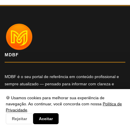
MDBF
MDBF é o seu portal de referência em conteúdo profissional e
sempre atualizado — pensado para informar com clareza e
oferecer soluções reais para os seus desafios. Tem alguma
🍪 Usamos cookies para melhorar sua experiência de
dúvida ou precisa de ajuda? Entre em contato, será um prazer
navegação. Ao continuar, você concorda com nossa
Política de
atendê-lo.
Privacidade
.
Rejeitar
Aceitar
f
X
in
YT