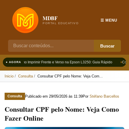
MDBF
☰ MENU
PORTAL EDUCATIVO
Buscar
Como Imprimir Frente e Verso na Epson L3250: Guia Rápido
Como 
● AGORA
Inicio
Consulta
Consultar CPF pelo Nome: Veja Com...
Publicado em
29/05/2026 às 11:39
Por
Stéfano Barcellos
Consulta
Consultar CPF pelo Nome: Veja Como
Fazer Online