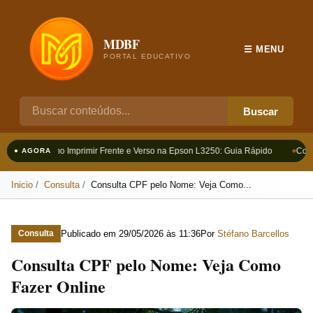
MDBF
☰ MENU
PORTAL EDUCATIVO
Buscar
Como Imprimir Frente e Verso na Epson L3250: Guia Rápido
Como 
● AGORA
Inicio
Consulta
Consulta CPF pelo Nome: Veja Como...
Publicado em
29/05/2026 às 11:36
Por
Stéfano Barcellos
Consulta
Consulta CPF pelo Nome: Veja Como
Fazer Online