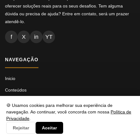
oferecer soluções reais para os seus desafios. Tem alguma
dúvida ou precisa de ajuda? Entre em contato, será um prazer
atendê-lo.
f
X
in
YT
NAVEGAÇÃO
Inicio
Conteúdos
Busca
🍪 Usamos cookies para melhorar sua experiência de
navegação. Ao continuar, você concorda com nossa
Política de
Ads.txt
Privacidade
.
Llms.txt
Rejeitar
Aceitar
Robots.txt