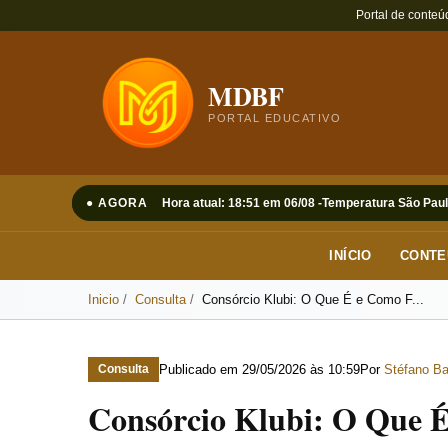
Portal de conteú
MDBF
PORTAL EDUCATIVO
● AGORA
Hora atual: 18:51 em 06/08 -
Temperatura São Paul
INÍCIO
CONTE
Inicio
Consulta
Consórcio Klubi: O Que É e Como F...
Publicado em
29/05/2026 às 10:59
Por
Stéfano Ba
Consulta
Consórcio Klubi: O Que 