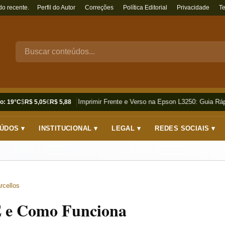
do recente.
Perfil do Autor
Correções
Política Editorial
Privacidade
T
Como Imprimir Frente e Verso na Epson L3250: Guia Rápi
o: 19°C
$
R$ 5,05
€
R$ 5,88
ÚDOS ▾
INSTITUCIONAL ▾
LEGAL ▾
REDES SOCIAIS ▾
rcellos
É e Como Funciona