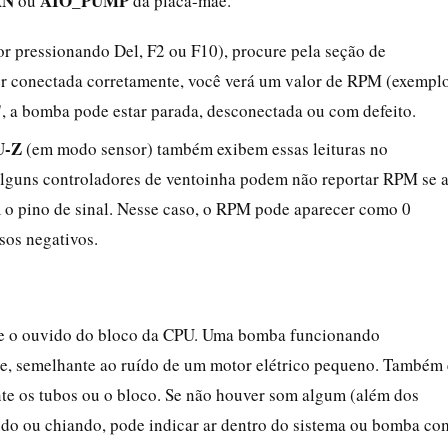
AN
AIO_PUMP
ou
da placa-mãe.
or pressionando Del, F2 ou F10), procure pela seção de
r conectada corretamente, você verá um valor de RPM (exempl
 a bomba pode estar parada, desconectada ou com defeito.
U-Z
(em modo sensor) também exibem essas leituras no
alguns controladores de ventoinha podem não reportar RPM se 
o pino de sinal. Nesse caso, o RPM pode aparecer como 0
os negativos.
ime o ouvido do bloco da CPU. Uma bomba funcionando
e, semelhante ao ruído de um motor elétrico pequeno. Também 
te os tubos ou o bloco. Se não houver som algum (além dos
lando ou chiando, pode indicar ar dentro do sistema ou bomba co