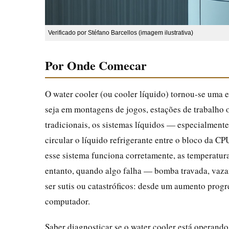
Verificado por Stéfano Barcellos (imagem ilustrativa)
Por Onde Comecar
O water cooler (ou cooler líquido) tornou-se uma 
seja em montagens de jogos, estações de trabalho 
tradicionais, os sistemas líquidos — especialme
circular o líquido refrigerante entre o bloco da CP
esse sistema funciona corretamente, as temperatu
entanto, quando algo falha — bomba travada, vaza
ser sutis ou catastróficos: desde um aumento prog
computador.
Saber diagnosticar se o water cooler está operando