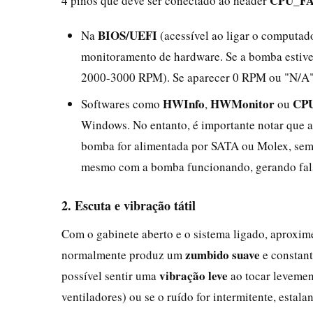
CPU_F
4 pinos que deve ser conectado ao header
BIOS/UEFI
Na
(acessível ao ligar o computad
monitoramento de hardware. Se a bomba estive
2000-3000 RPM). Se aparecer 0 RPM ou "N/A",
HWInfo
HWMonitor
CP
Softwares como
,
ou
Windows. No entanto, é importante notar que 
bomba for alimentada por SATA ou Molex, sem 
mesmo com a bomba funcionando, gerando fals
2. Escuta e vibração tátil
Com o gabinete aberto e o sistema ligado, aprox
zumbido suave
normalmente produz um
e constant
vibração leve
possível sentir uma
ao tocar levemen
ventiladores) ou se o ruído for intermitente, esta