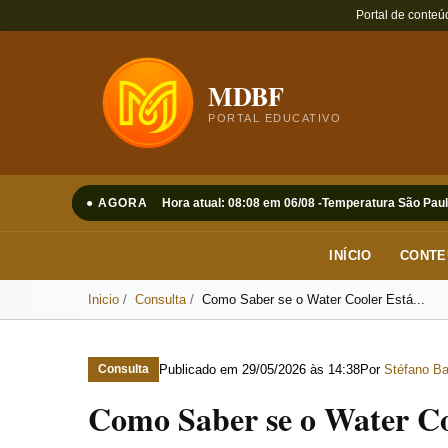
Portal de conteú
MDBF
PORTAL EDUCATIVO
● AGORA
Hora atual: 08:08 em 06/08 -
Temperatura São Paul
INÍCIO
CONTE
Inicio
Consulta
Como Saber se o Water Cooler Está...
Publicado em
29/05/2026 às 14:38
Por
Stéfano Ba
Consulta
Como Saber se o Water C