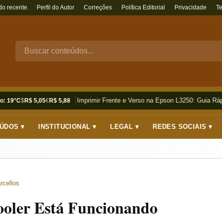
do recente.
Perfil do Autor
Correções
Política Editorial
Privacidade
T
Como Imprimir Frente e Verso na Epson L3250: Guia Rápi
o: 19°C
$
R$ 5,05
€
R$ 5,88
ÚDOS ▾
INSTITUCIONAL ▾
LEGAL ▾
REDES SOCIAIS ▾
rcellos
ooler Está Funcionando