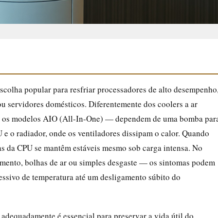
escolha popular para resfriar processadores de alto desempenho
ou servidores domésticos. Diferentemente dos coolers a ar
nte os modelos AIO (All-In-One) — dependem de uma bomba par
U e o radiador, onde os ventiladores dissipam o calor. Quando
ras da CPU se mantêm estáveis mesmo sob carga intensa. No
mento, bolhas de ar ou simples desgaste — os sintomas podem
ressivo de temperatura até um desligamento súbito do
 adequadamente é essencial para preservar a vida útil do