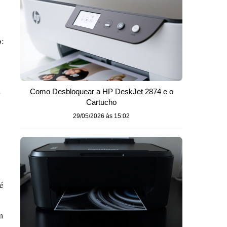
o:
a
Como Desbloquear a HP DeskJet 2874 e o
Cartucho
29/05/2026 às 15:02
é
m