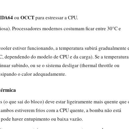
IDA64
OCCT
ou
para estressar a CPU.
ociosa). Processadores modernos costumam ficar entre 30°C e
 cooler estiver funcionando, a temperatura subirá gradualmente 
°C, dependendo do modelo de CPU e da carga). Se a temperatura
nuar subindo, ou se o sistema desligar (thermal throttle ou
issipando o calor adequadamente.
 térmica
 (o que sai do bloco) deve estar ligeiramente mais quente que 
Se ambos estiverem frios com a CPU quente, a bomba não está
, pode haver entupimento ou baixa vazão.