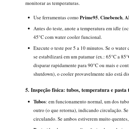
monitorar as temperaturas.
Prime95
Cinebench
A
Use ferramentas como
,
,
Antes do teste, anote a temperatura em idle (
45°C com water cooler funcional.
Execute o teste por 5 a 10 minutos. Se o water
se estabilizará em um patamar (ex.: 65°C a 85
disparar rapidamente para 90°C ou mais e conti
shutdown), o cooler provavelmente não está d
5. Inspeção física: tubos, temperatura e pasta
Tubos
: em funcionamento normal, um dos tubos
outro (o que retorna), indicando circulação. 
circulando. Se ambos estiverem muito quentes