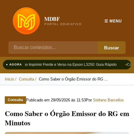
MDBF
☰ MENU
PORTAL EDUCATIVO
Buscar
Como Imprimir Frente e Verso na Epson L3250: Guia Rápido
Como
● AGORA
Inicio
Consulta
Como Saber o Órgão Emissor do RG ...
Publicado em
29/05/2026 às 11:53
Por
Stéfano Barcellos
Consulta
Como Saber o Órgão Emissor do RG em
Minutos