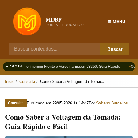
MDBF
☰ MENU
PORTAL EDUCATIVO
Buscar
Como Imprimir Frente e Verso na Epson L3250: Guia Rápido
Como
● AGORA
Inicio
Consulta
Como Saber a Voltagem da Tomada: ...
Publicado em
29/05/2026 às 14:47
Por
Stéfano Barcellos
Consulta
Como Saber a Voltagem da Tomada:
Guia Rápido e Fácil