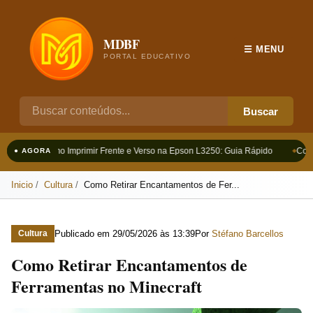
MDBF
☰ MENU
PORTAL EDUCATIVO
Buscar
Como Imprimir Frente e Verso na Epson L3250: Guia Rápido
Como
● AGORA
Inicio
Cultura
Como Retirar Encantamentos de Fer...
Publicado em
29/05/2026 às 13:39
Por
Stéfano Barcellos
Cultura
Como Retirar Encantamentos de
Ferramentas no Minecraft