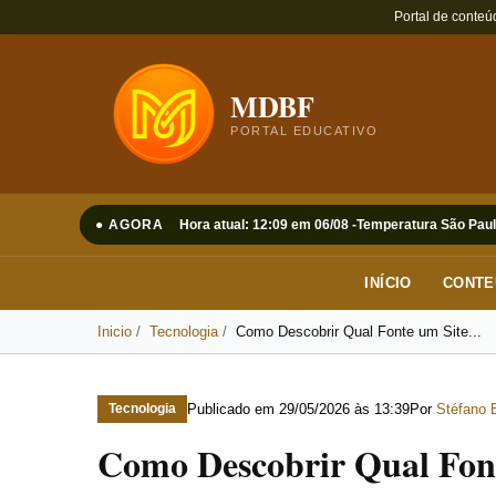
Portal de conteú
MDBF
PORTAL EDUCATIVO
● AGORA
Hora atual: 12:09 em 06/08 -
Temperatura São Paul
INÍCIO
CONTE
Inicio
Tecnologia
Como Descobrir Qual Fonte um Site...
Publicado em
29/05/2026 às 13:39
Por
Stéfano 
Tecnologia
Como Descobrir Qual Fon