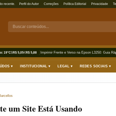
do recente.
Perfil do Autor
Correções
Política Editorial
Privacidade
T
Como Imprimir Frente e Verso na Epson L3250: Guia Rápi
o: 19°C
$
R$ 5,05
€
R$ 5,88
ÚDOS ▾
INSTITUCIONAL ▾
LEGAL ▾
REDES SOCIAIS ▾
Barcellos
te um Site Está Usando