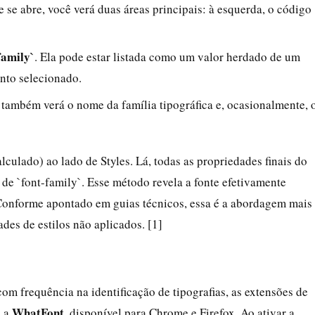
 se abre, você verá duas áreas principais: à esquerda, o código
family`
. Ela pode estar listada como um valor herdado de um
nto selecionado.
ê também verá o nome da família tipográfica e, ocasionalmente, 
lculado) ao lado de Styles. Lá, todas as propriedades finais do
 de `font-family`. Esse método revela a fonte efetivamente
 Conforme apontado em guias técnicos, essa é a abordagem mais
ades de estilos não aplicados. [1]
com frequência na identificação de tipografias, as extensões de
WhatFont
é a
, disponível para Chrome e Firefox. Ao ativar a