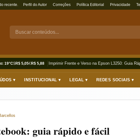
do recente.
Perfil do Autor
Correções
Política Editorial
Privacidade
T
Como Imprimir Frente e Verso na Epson L3250: Guia Rápi
o: 19°C
$
R$ 5,05
€
R$ 5,88
ÚDOS ▾
INSTITUCIONAL ▾
LEGAL ▾
REDES SOCIAIS ▾
Barcellos
ebook: guia rápido e fácil