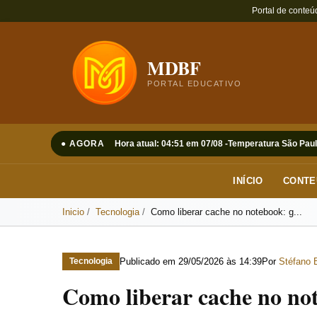
Portal de conteú
MDBF
PORTAL EDUCATIVO
● AGORA
Hora atual: 04:51 em 07/08 -
Temperatura São Paul
INÍCIO
CONTE
Inicio
Tecnologia
Como liberar cache no notebook: g...
Publicado em
29/05/2026 às 14:39
Por
Stéfano 
Tecnologia
Como liberar cache no not