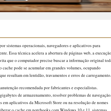
por sistemas operacionais, navegadores e aplicativos para
te. Essa técnica acelera a abertura de páginas web, a execuçã
vita que o computador precise buscar a informação original tod
, o cache pode se acumular em grandes volumes, ocupando
 que resultam em lentidão, travamentos e erros de carregamento
anutenção recomendada por fabricantes e especialistas.
gigabytes de armazenamento, resolver problemas de navegação
has em aplicativos da Microsoft Store ou na resolução de nomes
a liberar o cache em notebooks com Windows 10 e 11, sistemas