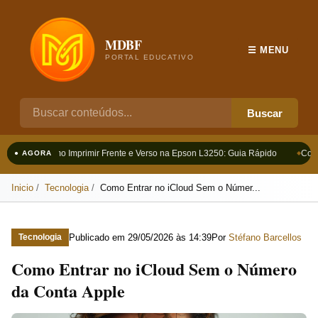
MDBF
☰ MENU
PORTAL EDUCATIVO
Buscar
Como Imprimir Frente e Verso na Epson L3250: Guia Rápido
Como
● AGORA
Inicio
Tecnologia
Como Entrar no iCloud Sem o Númer...
Publicado em
29/05/2026 às 14:39
Por
Stéfano Barcellos
Tecnologia
Como Entrar no iCloud Sem o Número
da Conta Apple