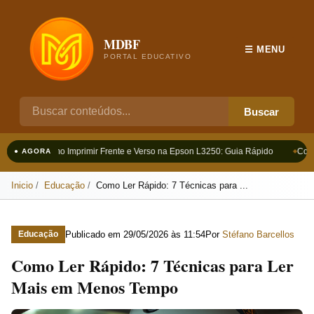
MDBF
☰ MENU
PORTAL EDUCATIVO
Buscar
Como Imprimir Frente e Verso na Epson L3250: Guia Rápido
Como 
● AGORA
Inicio
Educação
Como Ler Rápido: 7 Técnicas para ...
Publicado em
29/05/2026 às 11:54
Por
Stéfano Barcellos
Educação
Como Ler Rápido: 7 Técnicas para Ler
Mais em Menos Tempo