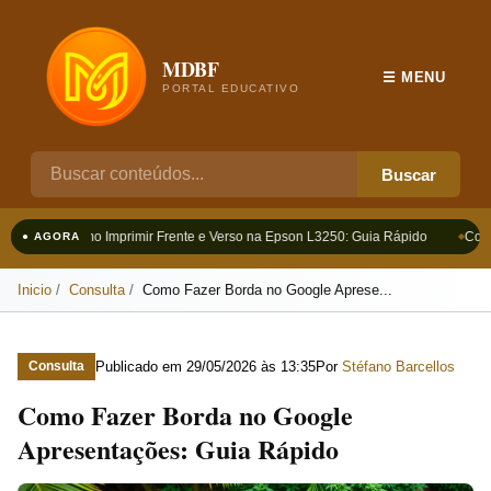
MDBF
☰ MENU
PORTAL EDUCATIVO
Buscar
Como Imprimir Frente e Verso na Epson L3250: Guia Rápido
Como
● AGORA
Inicio
Consulta
Como Fazer Borda no Google Aprese...
Publicado em
29/05/2026 às 13:35
Por
Stéfano Barcellos
Consulta
Como Fazer Borda no Google
Apresentações: Guia Rápido