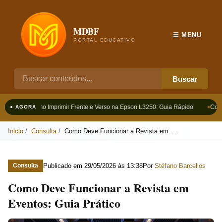
MDBF
☰ MENU
PORTAL EDUCATIVO
Buscar
Como Imprimir Frente e Verso na Epson L3250: Guia Rápido
Como
● AGORA
Inicio
Consulta
Como Deve Funcionar a Revista em ...
Publicado em
29/05/2026 às 13:38
Por
Stéfano Barcellos
Consulta
Como Deve Funcionar a Revista em
Eventos: Guia Prático