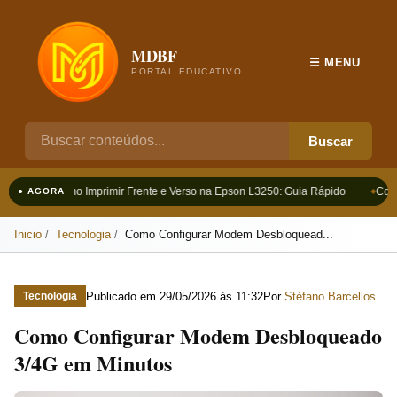
MDBF
☰ MENU
PORTAL EDUCATIVO
Buscar
Como Imprimir Frente e Verso na Epson L3250: Guia Rápido
Como
● AGORA
Inicio
Tecnologia
Como Configurar Modem Desbloquead...
Publicado em
29/05/2026 às 11:32
Por
Stéfano Barcellos
Tecnologia
Como Configurar Modem Desbloqueado
3/4G em Minutos