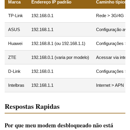
Marca
Endereço IP padrão
Caminho típico 
TP-Link
192.168.0.1
Rede > 3G/4G >
ASUS
192.168.1.1
Configuração av
Huawei
192.168.8.1 (ou 192.168.1.1)
Configurações > 
ZTE
192.168.0.1 (varia por modelo)
Acessar via inter
D-Link
192.168.0.1
Configurações >
Intelbras
192.168.1.1
Internet > APN
Respostas Rapidas
Por que meu modem desbloqueado não está