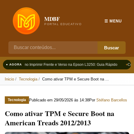
MDBF
☰ MENU
PORTAL EDUCATIVO
Buscar
Como Imprimir Frente e Verso na Epson L3250: Guia Rápido
Como
● AGORA
Inicio
Tecnologia
Como ativar TPM e Secure Boot na ...
Publicado em
29/05/2026 às 14:38
Por
Stéfano Barcellos
Tecnologia
Como ativar TPM e Secure Boot na
American Treads 2012/2013