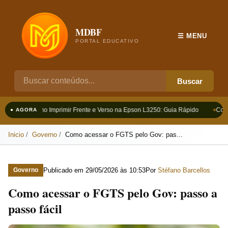
MDBF
☰ MENU
PORTAL EDUCATIVO
Buscar
Como Imprimir Frente e Verso na Epson L3250: Guia Rápido
Como 
● AGORA
Inicio
Governo
Como acessar o FGTS pelo Gov: pas...
Publicado em
29/05/2026 às 10:53
Por
Stéfano Barcellos
Governo
Como acessar o FGTS pelo Gov: passo a
passo fácil