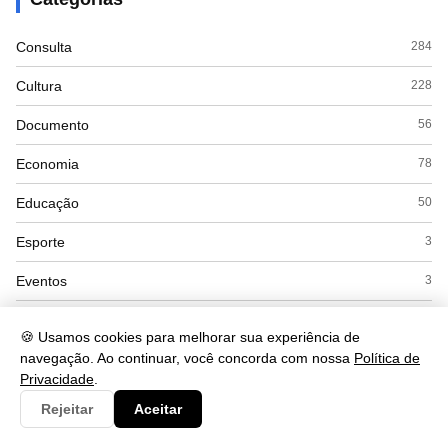
Consulta
284
Cultura
228
Documento
56
Economia
78
Educação
50
Esporte
3
Eventos
3
Governo
31
🍪 Usamos cookies para melhorar sua experiência de
navegação. Ao continuar, você concorda com nossa
Política de
Interpretacao
103
Privacidade
.
Saúde
78
Rejeitar
Aceitar
Tecnologia
1104