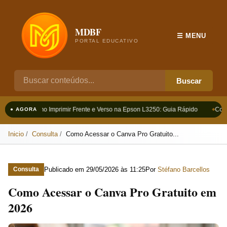
MDBF
☰ MENU
PORTAL EDUCATIVO
Buscar
Como Imprimir Frente e Verso na Epson L3250: Guia Rápido
Como
● AGORA
Inicio
Consulta
Como Acessar o Canva Pro Gratuito...
Publicado em
29/05/2026 às 11:25
Por
Stéfano Barcellos
Consulta
Como Acessar o Canva Pro Gratuito em
2026