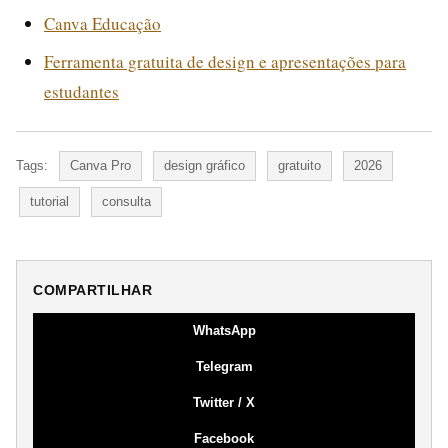
Canva Educação
Ferramenta gratuita de design e apresentações para
estudantes
Tags:
Canva Pro
design gráfico
gratuito
2026
tutorial
consulta
COMPARTILHAR
WhatsApp
Telegram
Twitter / X
Facebook