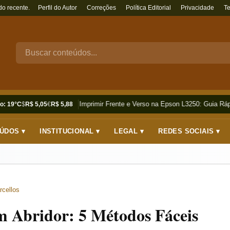
do recente.
Perfil do Autor
Correções
Política Editorial
Privacidade
T
Como Imprimir Frente e Verso na Epson L3250: Guia Rápi
o: 19°C
$
R$ 5,05
€
R$ 5,88
ÚDOS ▾
INSTITUCIONAL ▾
LEGAL ▾
REDES SOCIAIS ▾
rcellos
 Abridor: 5 Métodos Fáceis