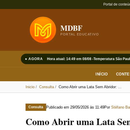
Portal de conteú
MDBF
PORTAL EDUCATIVO
● AGORA
Hora atual: 14:49 em 08/08 -
Temperatura São Paul
INÍCIO
CONTE
Inicio
Consulta
Como Abrir uma Lata Sem Abridor: ...
Publicado em
29/05/2026 às 11:49
Por
Stéfano Ba
Consulta
Como Abrir uma Lata Sem