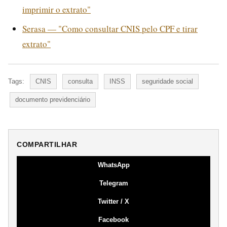
imprimir o extrato"
Serasa — "Como consultar CNIS pelo CPF e tirar
extrato"
Tags:
CNIS
consulta
INSS
seguridade social
documento previdenciário
COMPARTILHAR
WhatsApp
Telegram
Twitter / X
Facebook