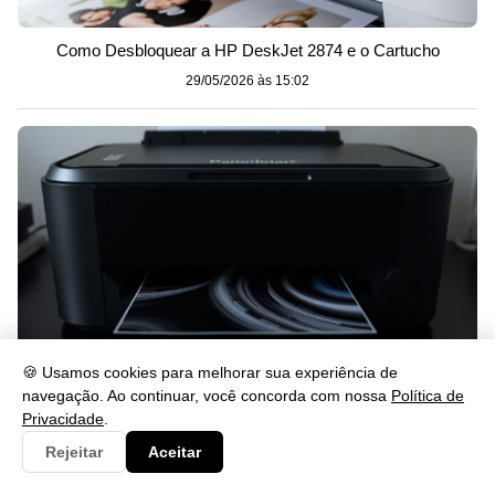
Como Desbloquear a HP DeskJet 2874 e o Cartucho
29/05/2026 às 15:02
🍪 Usamos cookies para melhorar sua experiência de
navegação. Ao continuar, você concorda com nossa
Política de
Privacidade
.
Impressora imprimindo com listras: causas e como resolver
Rejeitar
Aceitar
29/05/2026 às 15:02