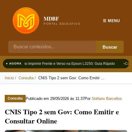
MDBF
☰ MENU
PORTAL EDUCATIVO
Buscar
Como Imprimir Frente e Verso na Epson L3250: Guia Rápido
Como
● AGORA
Inicio
Consulta
CNIS Tipo 2 sem Gov: Como Emitir ...
Publicado em
29/05/2026 às 11:37
Por
Stéfano Barcellos
Consulta
CNIS Tipo 2 sem Gov: Como Emitir e
Consultar Online