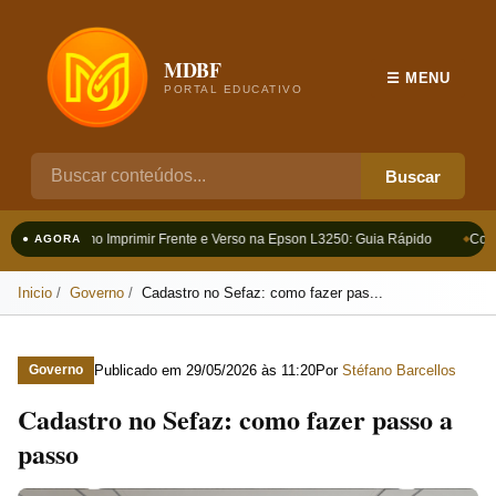
MDBF
☰ MENU
PORTAL EDUCATIVO
Buscar
Como Imprimir Frente e Verso na Epson L3250: Guia Rápido
Como 
● AGORA
Inicio
Governo
Cadastro no Sefaz: como fazer pas...
Publicado em
29/05/2026 às 11:20
Por
Stéfano Barcellos
Governo
Cadastro no Sefaz: como fazer passo a
passo