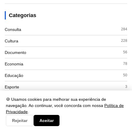
Categorias
Consulta
284
Cultura
228
Documento
56
Economia
78
Educação
50
Esporte
3
Eventos
3
🍪 Usamos cookies para melhorar sua experiência de
navegação. Ao continuar, você concorda com nossa
Política de
Governo
31
Privacidade
.
Rejeitar
Aceitar
Interpretacao
103