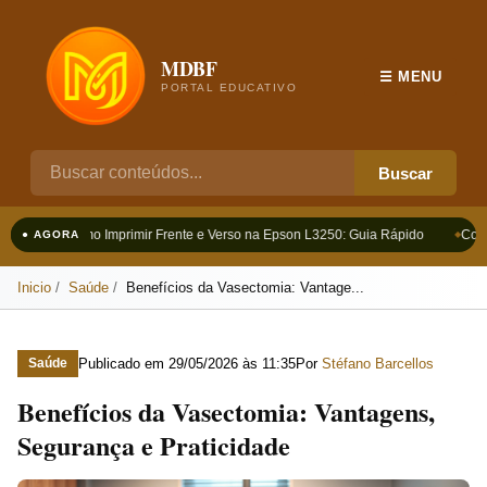
MDBF
☰ MENU
PORTAL EDUCATIVO
Buscar
Como Imprimir Frente e Verso na Epson L3250: Guia Rápido
Como 
● AGORA
Inicio
Saúde
Benefícios da Vasectomia: Vantage...
Publicado em
29/05/2026 às 11:35
Por
Stéfano Barcellos
Saúde
Benefícios da Vasectomia: Vantagens,
Segurança e Praticidade