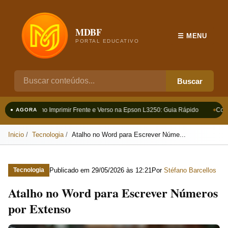
MDBF
☰ MENU
PORTAL EDUCATIVO
Buscar
Como Imprimir Frente e Verso na Epson L3250: Guia Rápido
Como
● AGORA
Inicio
Tecnologia
Atalho no Word para Escrever Núme...
Publicado em
29/05/2026 às 12:21
Por
Stéfano Barcellos
Tecnologia
Atalho no Word para Escrever Números
por Extenso