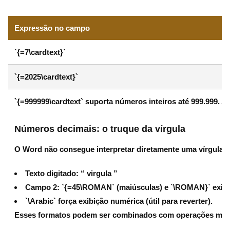
Expressão no campo
`{=7\cardtext}`
`{=2025\cardtext}`
`{=999999\cardtext` suporta números inteiros
até 999.999
. A
Números decimais: o truque da vírgula
O Word não consegue interpretar diretamente uma vírgula d
Texto digitado: “ virgula ”
Campo 2: `{=45\ROMAN` (maiúsculas) e `\ROMAN}` exi
`\Arabic` força exibição numérica (útil para reverter).
Esses formatos podem ser combinados com operações matemá