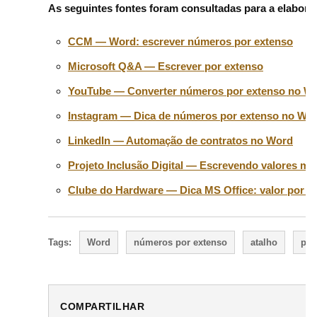
As seguintes fontes foram consultadas para a elaboraç
CCM — Word: escrever números por extenso
Microsoft Q&A — Escrever por extenso
YouTube — Converter números por extenso no Word
Instagram — Dica de números por extenso no Wo
LinkedIn — Automação de contratos no Word
Projeto Inclusão Digital — Escrevendo valores mo
Clube do Hardware — Dica MS Office: valor por 
Tags:
Word
números por extenso
atalho
pro
COMPARTILHAR