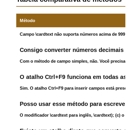
Método
Campo \cardtext não suporta números acima de 999.9
Consigo converter números decimais au
Com o método de campo simples, não. Você precisa cri
O atalho Ctrl+F9 funciona em todas as
Sim. O atalho
Ctrl+F9
para inserir campos está presen
Posso usar esse método para escrever
O modificador
\cardtext
para inglês,
\cardtext
); (c) o 