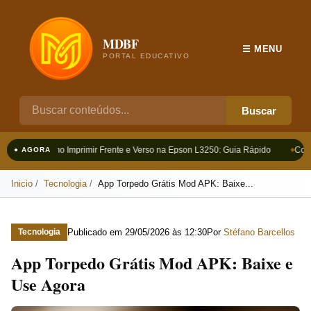
MDBF
☰ MENU
PORTAL EDUCATIVO
Buscar
Como Imprimir Frente e Verso na Epson L3250: Guia Rápido
Como
● AGORA
Inicio
Tecnologia
App Torpedo Grátis Mod APK: Baixe...
Publicado em
29/05/2026 às 12:30
Por
Stéfano Barcellos
Tecnologia
App Torpedo Grátis Mod APK: Baixe e
Use Agora