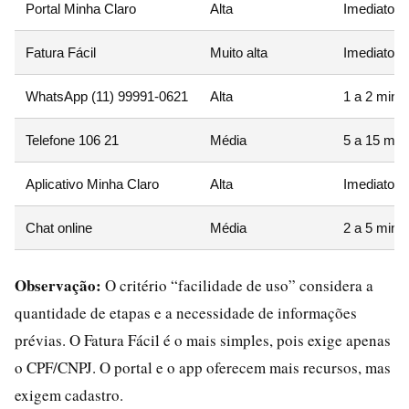
Portal Minha Claro
Alta
Imediato (a
Fatura Fácil
Muito alta
Imediato
WhatsApp (11) 99991-0621
Alta
1 a 2 minu
Telefone 106 21
Média
5 a 15 minu
Aplicativo Minha Claro
Alta
Imediato (a
Chat online
Média
2 a 5 minu
Observação:
O critério “facilidade de uso” considera a
quantidade de etapas e a necessidade de informações
prévias. O Fatura Fácil é o mais simples, pois exige apenas
o CPF/CNPJ. O portal e o app oferecem mais recursos, mas
exigem cadastro.