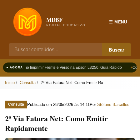
MDBF
☰ MENU
PORTAL EDUCATIVO
Buscar
Como Imprimir Frente e Verso na Epson L3250: Guia Rápido
Como
● AGORA
Inicio
Consulta
2ª Via Fatura Net: Como Emitir Ra...
Publicado em
29/05/2026 às 14:11
Por
Stéfano Barcellos
Consulta
2ª Via Fatura Net: Como Emitir
Rapidamente