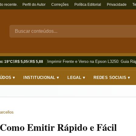
do recente.
Perfil do Autor
Correções
Política Editorial
Privacidade
T
Como Imprimir Frente e Verso na Epson L3250: Guia Rápi
o: 19°C
$
R$ 5,05
€
R$ 5,88
ÚDOS ▾
INSTITUCIONAL ▾
LEGAL ▾
REDES SOCIAIS ▾
arcellos
 Como Emitir Rápido e Fácil