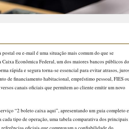
a postal ou e‑mail é uma situação mais comum do que se
la Caixa Econômica Federal, um dos maiores bancos públicos d
rma rápida e segura torna‑se essencial para evitar atrasos, juro
nto de financiamento habitacional, empréstimo pessoal, FIES o
diversos canais oficiais que permitem ao cliente emitir um novo
 serviço “2 boleto caixa aqui”, apresentando um guia completo e
a cada tipo de operação, uma tabela comparativa dos principais
e referências oficiais que comprovam a confiabilidade do