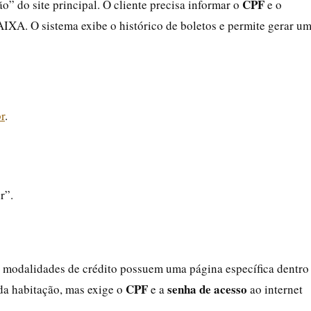
CPF
o” do site principal. O cliente precisa informar o
e o
IXA. O sistema exibe o histórico de boletos e permite gerar u
r
.
r”.
s modalidades de crédito possuem uma página específica dentro
CPF
senha de acesso
da habitação, mas exige o
e a
ao internet