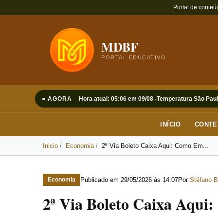
Portal de conteú
MDBF
PORTAL EDUCATIVO
● AGORA
Hora atual: 05:06 em 09/08 -
Temperatura São Paul
INÍCIO
CONTE
Inicio
Economia
2ª Via Boleto Caixa Aqui: Como Em...
Publicado em
29/05/2026 às 14:07
Por
Stéfano B
Economia
2ª Via Boleto Caixa Aqui: