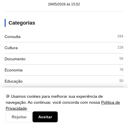
29/05/2026 às 15:02
Categorias
Consulta
284
Cultura
228
Documento
56
Economia
78
Educação
50
Esporte
3
🍪 Usamos cookies para melhorar sua experiência de
navegação. Ao continuar, você concorda com nossa
Política de
Eventos
3
Privacidade
.
Governo
31
Rejeitar
Aceitar
Interpretacao
103