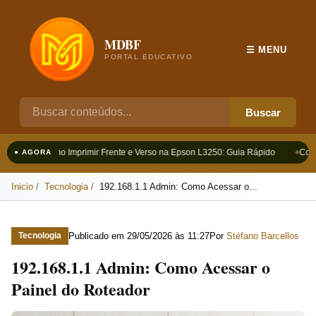
MDBF
☰ MENU
PORTAL EDUCATIVO
Buscar
Como Imprimir Frente e Verso na Epson L3250: Guia Rápido
Como
● AGORA
Inicio
Tecnologia
192.168.1.1 Admin: Como Acessar o...
Publicado em
29/05/2026 às 11:27
Por
Stéfano Barcellos
Tecnologia
192.168.1.1 Admin: Como Acessar o
Painel do Roteador