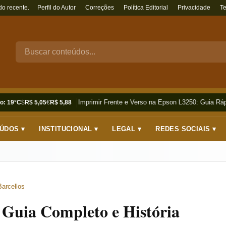
do recente.
Perfil do Autor
Correções
Política Editorial
Privacidade
T
Como Imprimir Frente e Verso na Epson L3250: Guia Rápi
o: 19°C
$
R$ 5,05
€
R$ 5,88
ÚDOS ▾
INSTITUCIONAL ▾
LEGAL ▾
REDES SOCIAIS ▾
Barcellos
Guia Completo e História