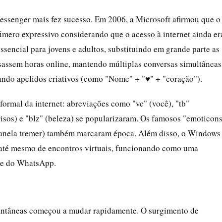
essenger mais fez sucesso. Em 2006, a Microsoft afirmou que o
número expressivo considerando que o acesso à internet ainda er
sencial para jovens e adultos, substituindo em grande parte as
sassem horas online, mantendo múltiplas conversas simultâneas
iando apelidos criativos (como "Nome" + "♥" + "coração").
formal da internet: abreviações como "vc" (você), "tb"
risos) e "blz" (beleza) se popularizaram. Os famosos "emoticon
 janela tremer) também marcaram época. Além disso, o Windows
 até mesmo de encontros virtuais, funcionando como uma
k e do WhatsApp.
tantâneas começou a mudar rapidamente. O surgimento de