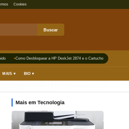
ermos
Cookies
Buscar
do
Como Desbloquear a HP DeskJet 2874 e o Cartucho
Impressora
MAIS ▾
BIO ▾
Mais em Tecnologia