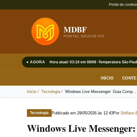
Portal de conteú
MDBF
PORTAL EDUCATIVO
● AGORA
Hora atual: 03:10 em 08/08 -
Temperatura São Paul
INÍCIO
CONTE
Inicio
Tecnologia
Windows Live Messenger: Guia Comp...
Publicado em
29/05/2026 às 12:43
Por
Stéfano 
Tecnologia
Windows Live Messenger: 