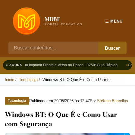
MDBF
☰ MENU
PORTAL EDUCATIVO
Buscar
Como Imprimir Frente e Verso na Epson L3250: Guia Rápido
Como
● AGORA
Inicio
Tecnologia
Windows BT: O Que É e Como Usar c...
Publicado em
29/05/2026 às 12:47
Por
Stéfano Barcellos
Tecnologia
Windows BT: O Que É e Como Usar
com Segurança