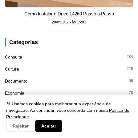
Como Instalar o Drive L4260 Passo a Passo
29/05/2026 às 15:02
Categorias
Consulta
284
Cultura
228
Documento
56
Economia
78
🍪 Usamos cookies para melhorar sua experiência de
Educação
50
navegação. Ao continuar, você concorda com nossa
Política de
Privacidade
.
Esporte
3
Rejeitar
Aceitar
Eventos
3