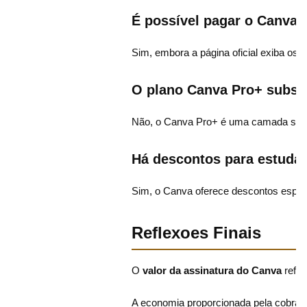
É possível pagar o Canva 
Sim, embora a página oficial exiba os
O plano Canva Pro+ substi
Não, o Canva Pro+ é uma camada superi
Há descontos para estudan
Sim, o Canva oferece descontos especiai
Reflexoes Finais
O
valor da assinatura do Canva
refle
A economia proporcionada pela cobranç