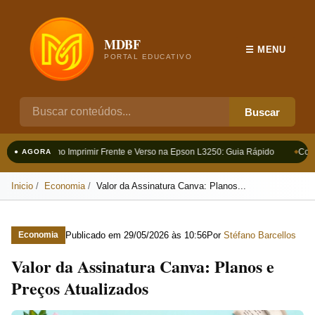
MDBF
☰ MENU
PORTAL EDUCATIVO
Buscar
Como Imprimir Frente e Verso na Epson L3250: Guia Rápido
Como
● AGORA
Inicio
Economia
Valor da Assinatura Canva: Planos...
Publicado em
29/05/2026 às 10:56
Por
Stéfano Barcellos
Economia
Valor da Assinatura Canva: Planos e
Preços Atualizados