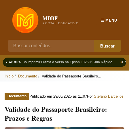
MDBF
☰ MENU
PORTAL EDUCATIVO
Buscar
Como Imprimir Frente e Verso na Epson L3250: Guia Rápido
Como 
● AGORA
Inicio
Documento
Validade do Passaporte Brasileiro...
Publicado em
29/05/2026 às 11:07
Por
Stéfano Barcellos
Documento
Validade do Passaporte Brasileiro:
Prazos e Regras