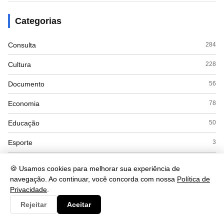
Categorias
Consulta
284
Cultura
228
Documento
56
Economia
78
Educação
50
Esporte
3
Eventos
3
🍪 Usamos cookies para melhorar sua experiência de
navegação. Ao continuar, você concorda com nossa
Política de
Governo
31
Privacidade
.
Interpretacao
103
Rejeitar
Aceitar
Saúde
78