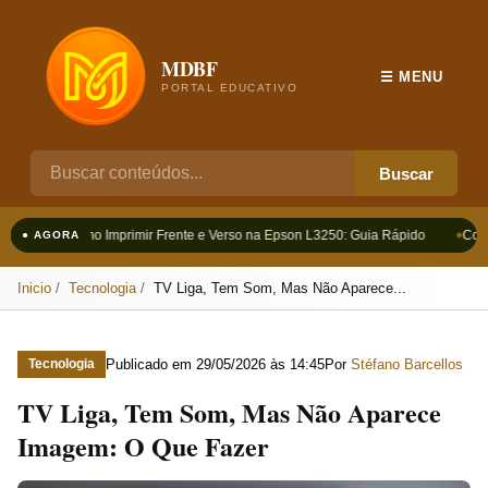
MDBF
☰ MENU
PORTAL EDUCATIVO
Buscar
Como Imprimir Frente e Verso na Epson L3250: Guia Rápido
Como
● AGORA
Inicio
Tecnologia
TV Liga, Tem Som, Mas Não Aparece...
Publicado em
29/05/2026 às 14:45
Por
Stéfano Barcellos
Tecnologia
TV Liga, Tem Som, Mas Não Aparece
Imagem: O Que Fazer