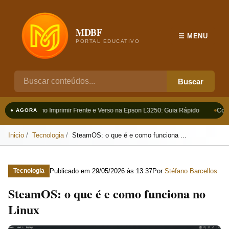
MDBF
☰ MENU
PORTAL EDUCATIVO
Buscar
Como Imprimir Frente e Verso na Epson L3250: Guia Rápido
Como
● AGORA
Inicio
Tecnologia
SteamOS: o que é e como funciona ...
Publicado em
29/05/2026 às 13:37
Por
Stéfano Barcellos
Tecnologia
SteamOS: o que é e como funciona no
Linux