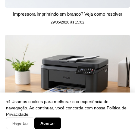
Impressora imprimindo em branco? Veja como resolver
29/05/2026 às 15:02
🍪 Usamos cookies para melhorar sua experiência de
navegação. Ao continuar, você concorda com nossa
Política de
Privacidade
.
Como Instalar o Drive L4260 Passo a Passo
Rejeitar
Aceitar
29/05/2026 às 15:02