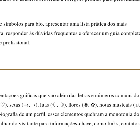
e símbolos para bio, apresentar uma lista prática dos mais
ta, responder às dúvidas frequentes e oferecer um guia complet
e profissional.
sentações gráficas que vão além das letras e números comuns do
 ♡), setas (→, ⇢), luas (☾, ☽), flores (❀, ✿), notas musicais (♫
biografia de um perfil, esses elementos quebram a monotonia do
 olhar do visitante para informações-chave, como links, contatos