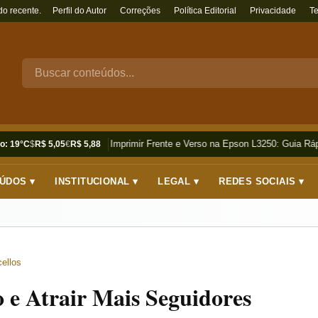
do recente.
Perfil do Autor
Correções
Política Editorial
Privacidade
T
Como Imprimir Frente e Verso na Epson L3250: Guia Rápi
o: 19°C
$
R$ 5,05
€
R$ 5,88
ÚDOS ▾
INSTITUCIONAL ▾
LEGAL ▾
REDES SOCIAIS ▾
ellos
o e Atrair Mais Seguidores