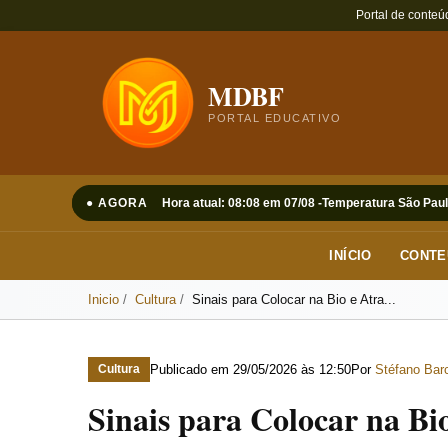
Portal de conteú
MDBF
PORTAL EDUCATIVO
● AGORA
Hora atual: 08:08 em 07/08 -
Temperatura São Paul
INÍCIO
CONTE
Inicio
Cultura
Sinais para Colocar na Bio e Atra...
Publicado em
29/05/2026 às 12:50
Por
Stéfano Barc
Cultura
Sinais para Colocar na Bi