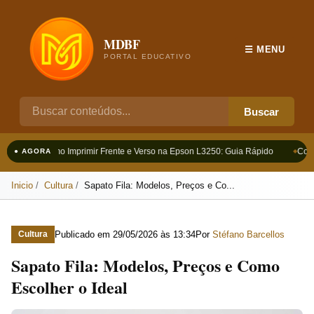
MDBF
☰ MENU
PORTAL EDUCATIVO
Buscar
Como Imprimir Frente e Verso na Epson L3250: Guia Rápido
Como
● AGORA
Inicio
Cultura
Sapato Fila: Modelos, Preços e Co...
Publicado em
29/05/2026 às 13:34
Por
Stéfano Barcellos
Cultura
Sapato Fila: Modelos, Preços e Como
Escolher o Ideal