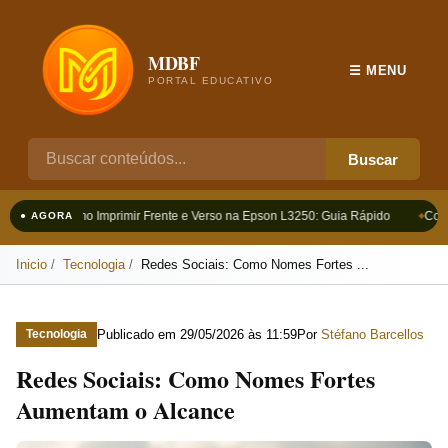
MDBF
☰ MENU
PORTAL EDUCATIVO
Buscar
Como Imprimir Frente e Verso na Epson L3250: Guia Rápido
Como
● AGORA
Inicio
Tecnologia
Redes Sociais: Como Nomes Fortes ...
Publicado em
29/05/2026 às 11:59
Por
Stéfano Barcellos
Tecnologia
Redes Sociais: Como Nomes Fortes
Aumentam o Alcance