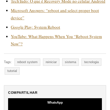
TechTudo: O que é Recovery Mode no celular Android
Microsoft Answers: “reboot and select proper boot
device”
Google Play: System Reboot
YouTube: What Happens When You “Reboot System
Now”?
Tags:
reboot system
reiniciar
sistema
tecnologia
tutorial
COMPARTILHAR
WhatsApp