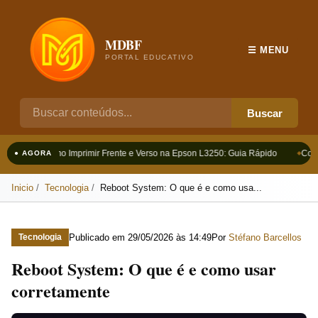
MDBF
☰ MENU
PORTAL EDUCATIVO
Buscar
Como Imprimir Frente e Verso na Epson L3250: Guia Rápido
Como
● AGORA
Inicio
Tecnologia
Reboot System: O que é e como usa...
Publicado em
29/05/2026 às 14:49
Por
Stéfano Barcellos
Tecnologia
Reboot System: O que é e como usar
corretamente