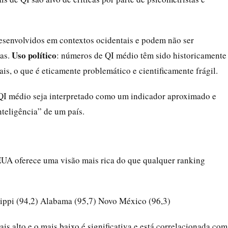
desenvolvidos em contextos ocidentais e podem não ser
Uso político
ras.
: números de QI médio têm sido historicamente
ais, o que é eticamente problemático e cientificamente frágil.
 QI médio seja interpretado como um indicador aproximado e
teligência” de um país.
EUA oferece uma visão mais rica do que qualquer ranking
ippi (94,2) Alabama (95,7) Novo México (96,3)
is alto e o mais baixo é significativa e está correlacionada com