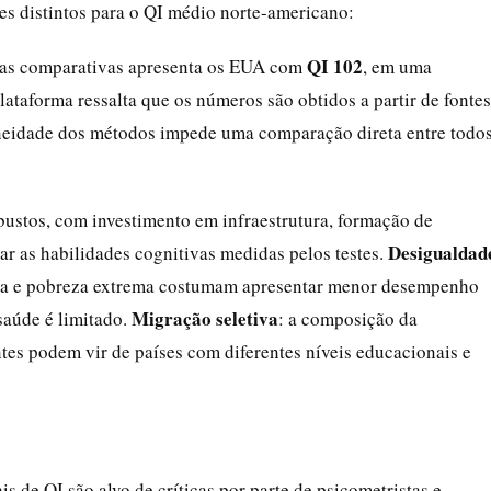
es distintos para o QI médio norte-americano:
QI 102
ticas comparativas apresenta os EUA com
, em uma
ataforma ressalta que os números são obtidos a partir de fontes
neidade dos métodos impede uma comparação direta entre todo
bustos, com investimento em infraestrutura, formação de
Desigualdad
var as habilidades cognitivas medidas pelos testes.
nda e pobreza extrema costumam apresentar menor desempenho
Migração seletiva
saúde é limitado.
: a composição da
tes podem vir de países com diferentes níveis educacionais e
s de QI são alvo de críticas por parte de psicometristas e