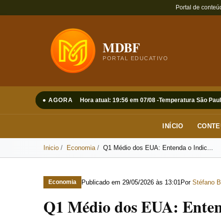
Portal de conteú
MDBF
PORTAL EDUCATIVO
● AGORA
Hora atual: 19:56 em 07/08 -
Temperatura São Paul
INÍCIO
CONTE
Inicio
Economia
Q1 Médio dos EUA: Entenda o Indic...
Publicado em
29/05/2026 às 13:01
Por
Stéfano B
Economia
Q1 Médio dos EUA: Entend