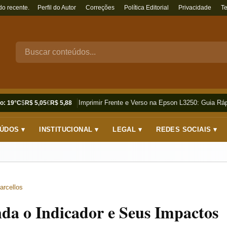
do recente.
Perfil do Autor
Correções
Política Editorial
Privacidade
T
Como Imprimir Frente e Verso na Epson L3250: Guia Rápi
o: 19°C
$
R$ 5,05
€
R$ 5,88
ÚDOS ▾
INSTITUCIONAL ▾
LEGAL ▾
REDES SOCIAIS ▾
arcellos
a o Indicador e Seus Impactos