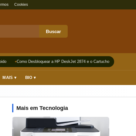
ermos
Cookies
Buscar
do
Como Desbloquear a HP DeskJet 2874 e o Cartucho
Impressora
MAIS ▾
BIO ▾
Mais em Tecnologia