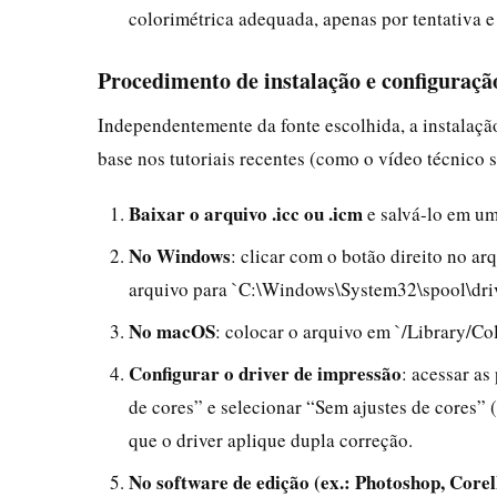
colorimétrica adequada, apenas por tentativa e 
Procedimento de instalação e configuraçã
Independentemente da fonte escolhida, a instalaç
base nos tutoriais recentes (como o vídeo técnico
Baixar o arquivo .icc ou .icm
e salvá-lo em uma
No Windows
: clicar com o botão direito no arq
arquivo para `C:\Windows\System32\spool\driv
No macOS
: colocar o arquivo em `/Library/Co
Configurar o driver de impressão
: acessar as
de cores” e selecionar “Sem ajustes de cores”
que o driver aplique dupla correção.
No software de edição (ex.: Photoshop, Co