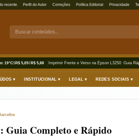
do recente.
Perfil do Autor
Correções
Política Editorial
Privacidade
T
Como Imprimir Frente e Verso na Epson L3250: Guia Rápi
o: 19°C
$
R$ 5,05
€
R$ 5,88
ÚDOS ▾
INSTITUCIONAL ▾
LEGAL ▾
REDES SOCIAIS ▾
Barcellos
n: Guia Completo e Rápido