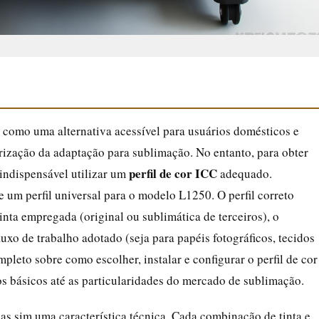
omo uma alternativa acessível para usuários domésticos e
rização da adaptação para sublimação. No entanto, para obter
perfil de cor ICC
 indispensável utilizar um
adequado.
 um perfil universal para o modelo L1250. O perfil correto
nta empregada (original ou sublimática de terceiros), o
luxo de trabalho adotado (seja para papéis fotográficos, tecidos
mpleto sobre como escolher, instalar e configurar o perfil de cor
s básicos até as particularidades do mercado de sublimação.
as sim uma característica técnica. Cada combinação de tinta e