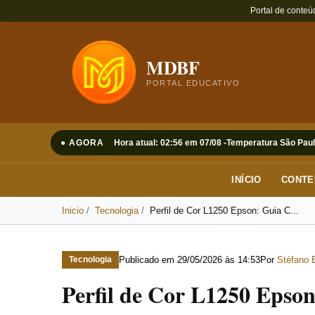
Portal de conteú
MDBF
PORTAL EDUCATIVO
● AGORA
Hora atual: 02:56 em 07/08 -
Temperatura São Paul
INÍCIO
CONTE
Inicio
Tecnologia
Perfil de Cor L1250 Epson: Guia C...
Publicado em
29/05/2026 às 14:53
Por
Stéfano 
Tecnologia
Perfil de Cor L1250 Epso