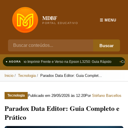
MDBF
☰ MENU
PORTAL EDUCATIVO
Buscar
Como Imprimir Frente e Verso na Epson L3250: Guia Rápido
Como
● AGORA
Inicio
Tecnologia
Paradox Data Editor: Guia Complet...
Publicado em
29/05/2026 às 12:20
Por
Stéfano Barcellos
Tecnologia
Paradox Data Editor: Guia Completo e
Prático