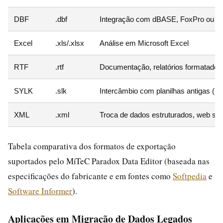
DBF
.dbf
Integração com dBASE, FoxPro ou G
Excel
.xls/.xlsx
Análise em Microsoft Excel
RTF
.rtf
Documentação, relatórios formatados
SYLK
.slk
Intercâmbio com planilhas antigas (Mul
XML
.xml
Troca de dados estruturados, web ser
Tabela comparativa dos formatos de exportação
suportados pelo MiTeC Paradox Data Editor (baseada nas
especificações do fabricante e em fontes como
Softpedia
e
Software Informer
).
Aplicações em Migração de Dados Legados