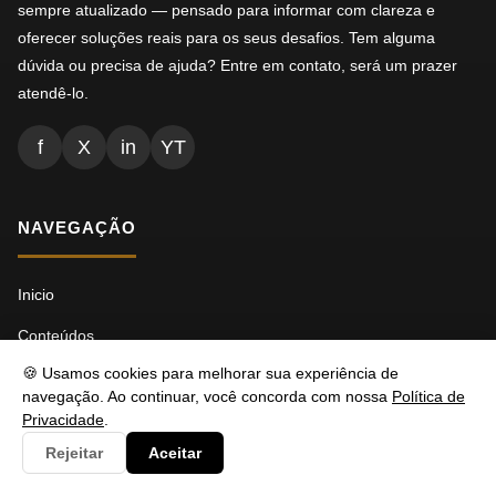
sempre atualizado — pensado para informar com clareza e
oferecer soluções reais para os seus desafios. Tem alguma
dúvida ou precisa de ajuda? Entre em contato, será um prazer
atendê-lo.
f
X
in
YT
NAVEGAÇÃO
Inicio
Conteúdos
🍪 Usamos cookies para melhorar sua experiência de
Busca
navegação. Ao continuar, você concorda com nossa
Política de
Ads.txt
Privacidade
.
Rejeitar
Aceitar
Llms.txt