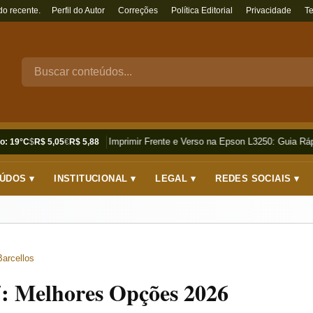
do recente.
Perfil do Autor
Correções
Política Editorial
Privacidade
T
Como Imprimir Frente e Verso na Epson L3250: Guia Rápi
o: 19°C
$
R$ 5,05
€
R$ 5,88
ÚDOS ▾
INSTITUCIONAL ▾
LEGAL ▾
REDES SOCIAIS ▾
Barcellos
7: Melhores Opções 2026