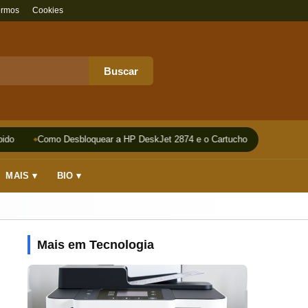
ermos
Cookies
Buscar
do
Como Desbloquear a HP DeskJet 2874 e o Cartucho
Impressora
MAIS ▾
BIO ▾
Mais em Tecnologia