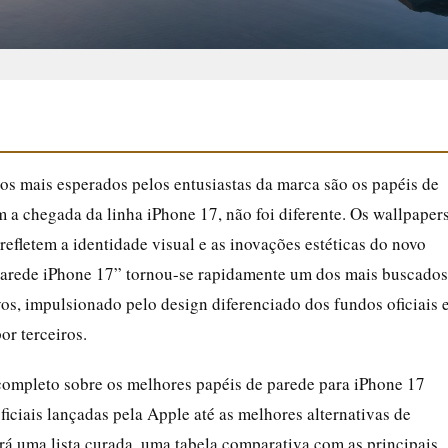
s mais esperados pelos entusiastas da marca são os papéis de
 a chegada da linha iPhone 17, não foi diferente. Os wallpaper
efletem a identidade visual e as inovações estéticas do novo
 parede iPhone 17” tornou-se rapidamente um dos mais buscados
vos, impulsionado pelo design diferenciado dos fundos oficiais 
or terceiros.
completo sobre os melhores papéis de parede para iPhone 17
iciais lançadas pela Apple até as melhores alternativas de
ará uma lista curada, uma tabela comparativa com as principais