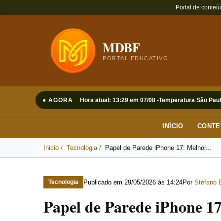
Portal de conteú
MDBF
PORTAL EDUCATIVO
● AGORA
Hora atual: 13:29 em 07/08 -
Temperatura São Paul
INÍCIO
CONTE
Inicio
Tecnologia
Papel de Parede iPhone 17: Melhor...
Publicado em
29/05/2026 às 14:24
Por
Stéfano 
Tecnologia
Papel de Parede iPhone 1